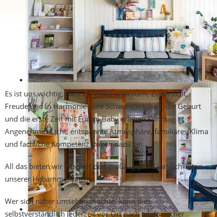
Es ist uns wichtig, dass Ihr voller Vertrauen, Zuversicht,
Freude und in Harmonie Eure Schwangerschaft, die Geburt
und die erste Zeit mit Eurem Baby erleben könnt.
Angenehmes Licht, entspannte Atmosphäre, familiäres Klima
und fachliche Kompetenz tragen dazu bei.
All das bieten wir Ihnen in den großzügigen Räumlichkeiten
unserer Hebammenpraxis.
Wer sich näher umsehen möchte, kann dies
selbstverständlich jederzeit vor Ort nach telefonischer